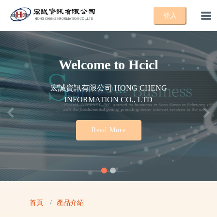
Welcome to
Hcicl
宏誠資訊有限公司 HONG CHENG
INFORMATION CO., LTD
Previous
Nex
Read More
首頁
產品介紹