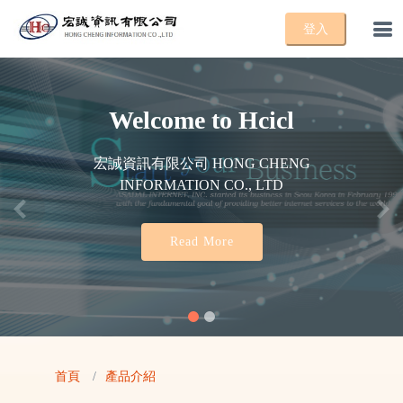
Welcome to
Hcicl
Welcome to
Hcicl
宏誠資訊有限公司 HONG CHENG
INFORMATION CO., LTD
Previous
Nex
Read More
首頁
產品介紹