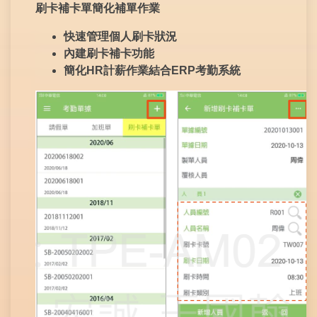
刷卡補卡單簡化補單作業
快速管理個人刷卡狀況
內建刷卡補卡功能
簡化
HR
計薪作業結合
ERP
考勤系統